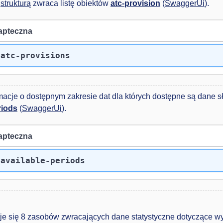
e
strukturą
zwraca listę obiektów
atc-provision
(
SwaggerUi
).
apteczna
/atc-provisions
macje o dostępnym zakresie dat dla których dostępne są dane 
riods
(
SwaggerUi
).
apteczna
/available-periods
uje się 8 zasobów zwracających dane statystyczne dotyczące w