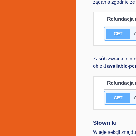
żądania zgodnie z
Refundacja 
GET
Zasób zwraca infor
obiekt
available-pe
Refundacja 
GET
Słowniki
W teje sekcji znajd