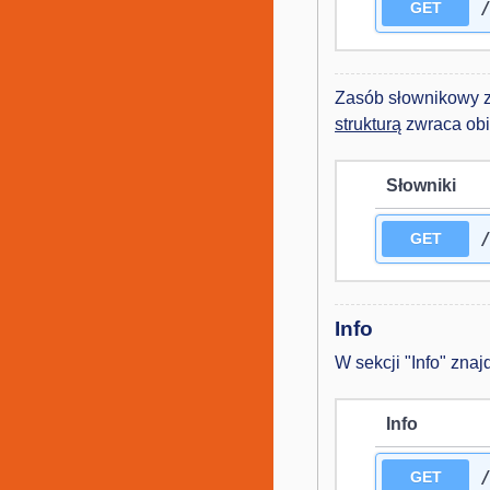
GET
Zasób słownikowy z
strukturą
zwraca ob
Słowniki
GET
Info
W sekcji "Info" zna
Info
GET