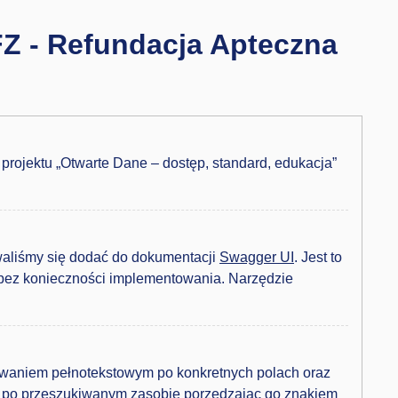
FZ - Refundacja Apteczna
rojektu „Otwarte Dane – dostęp, standard, edukacja”
owaliśmy się dodać do dokumentacji
Swagger UI
. Jest to
I bez konieczności implementowania. Narzędzie
rowaniem pełnotekstowym po konkretnych polach oraz
 po przeszukiwanym zasobie porzedzając go znakiem