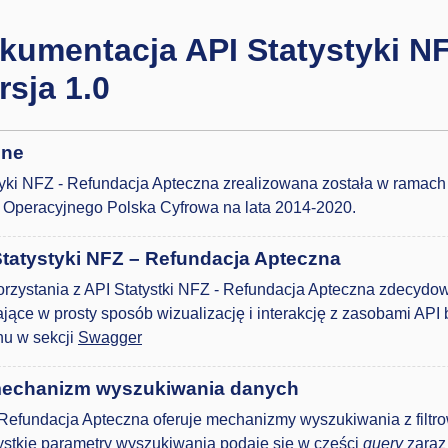
kumentacja API Statystyki N
rsja 1.0
lne
ki NFZ - Refundacja Apteczna zrealizowana została w ramach p
Operacyjnego Polska Cyfrowa na lata 2014-2020.
Statystyki NFZ – Refundacja Apteczna
orzystania z API Statystki NFZ - Refundacja Apteczna zdecyd
jące w prosty sposób wizualizację i interakcję z zasobami AP
nu w sekcji
Swagger
echanizm wyszukiwania danych
- Refundacja Apteczna oferuje mechanizmy wyszukiwania z filt
ystkie parametry wyszukiwania podaje się w części
query
zaraz