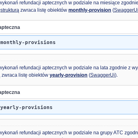
 wykonań refundacji aptecznych w podziale na miesiące zgodn
e
strukturą
zwraca listę obiektów
monthly-provision
(
SwaggerU
apteczna
/monthly-provisions
 wykonań refundacji aptecznych w podziale na lata zgodnie z 
ą
zwraca listę obiektów
yearly-provision
(
SwaggerUi
).
apteczna
/yearly-provisions
 wykonań refundacji aptecznych w podziale na grupy ATC zgod