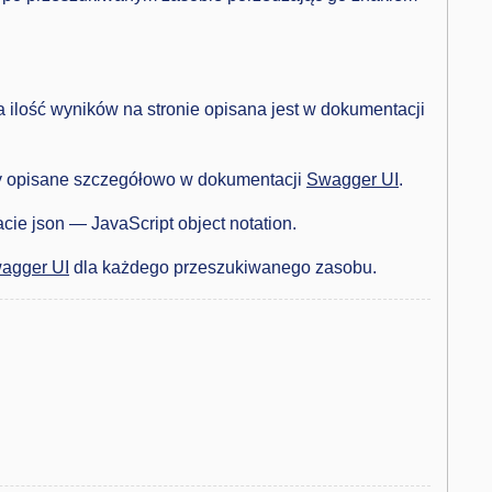
ilość wyników na stronie opisana jest w dokumentacji
ły opisane szczegółowo w dokumentacji
Swagger UI
.
ie json — JavaScript object notation.
agger UI
dla każdego przeszukiwanego zasobu.