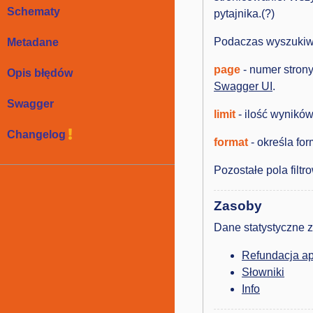
Schematy
pytajnika.(?)
Podaczas wyszukiw
Metadane
page
- numer stron
Opis błędów
Swagger UI
.
Swagger
limit
- ilość wynikó
Changelog
format
- określa fo
Pozostałe pola fil
Zasoby
Dane statystyczne z
Refundacja a
Słowniki
Info