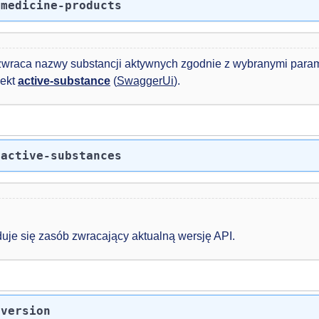
/medicine-products
wraca nazwy substancji aktywnych zgodnie z wybranymi param
iekt
active-substance
(
SwaggerUi
).
/active-substances
jduje się zasób zwracający aktualną wersję API.
/version