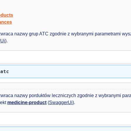
oducts
tances
wraca nazwy grup ATC zgodnie z wybranymi parametrami wys
Ui
).
/atc
wraca nazwy porduktów leczniczych zgodnie z wybranymi par
iekt
medicine-product
(
SwaggerUi
).