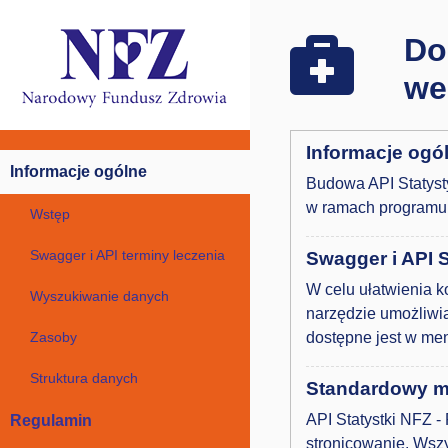
Do
we
Informacje ogó
Informacje ogólne
Budowa API Statysty
w ramach programu 
Wstęp
Swagger i API terminy leczenia
Swagger i API 
W celu ułatwienia k
Wyszukiwanie danych
narzędzie umożliwia
Zasoby
dostępne jest w me
Struktura danych
Standardowy m
API Statystki NFZ 
Regulamin
stronicowanie. Wsz