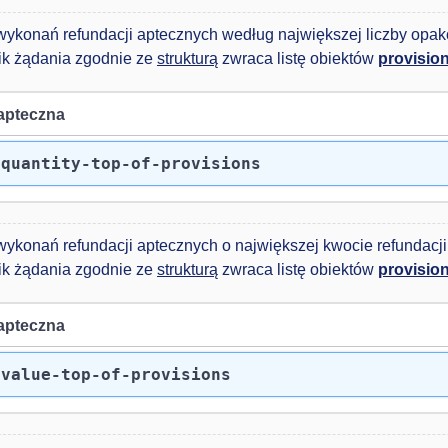
 wykonań refundacji aptecznych według największej liczby opa
k żądania zgodnie ze
strukturą
zwraca listę obiektów
provisio
apteczna
/quantity-top-of-provisions
wykonań refundacji aptecznych o największej kwocie refundacj
k żądania zgodnie ze
strukturą
zwraca listę obiektów
provisio
apteczna
/value-top-of-provisions