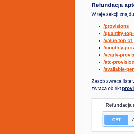
Refundacja ap
W teje sekcji znajd
/provisions
/quantity-top
/value-top-of
/monthly-pro
/yearly-provi
/atc-provisio
/available-pe
Zasób zwraca listę
zwraca obiekt
provi
Refundacja 
GET