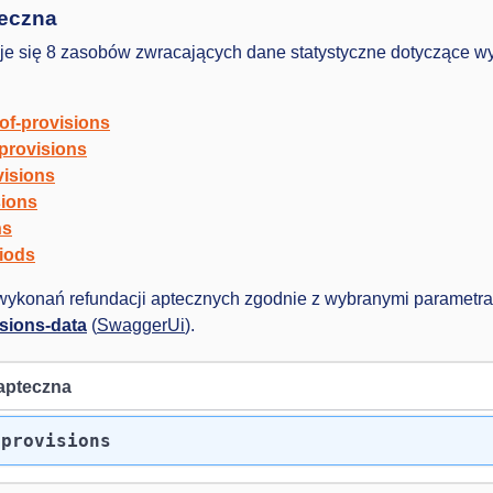
teczna
uje się 8 zasobów zwracających dane statystyczne dotyczące w
-of-provisions
-provisions
visions
sions
ns
riods
 wykonań refundacji aptecznych zgodnie z wybranymi parametr
sions-data
(
SwaggerUi
).
apteczna
/provisions