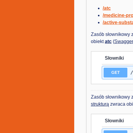
/atc
/medicine-pr
/active-subs
Zasób słownikowy z
obiekt
atc
(
Swagger
Słowniki
GET
Zasób słownikowy z
strukturą
zwraca ob
Słowniki