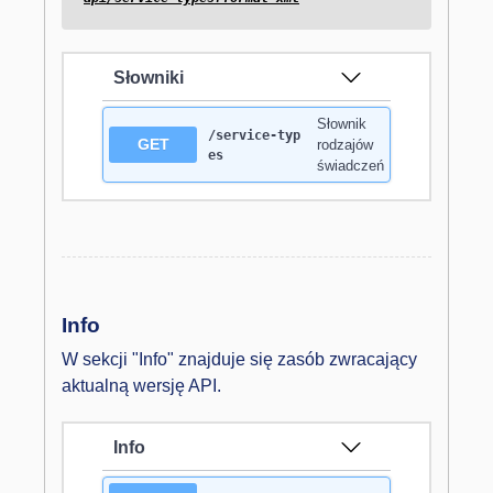
Słowniki
Słownik
/service-typ
GET
rodzajów
es
świadczeń
Info
W sekcji "Info" znajduje się zasób zwracający
aktualną wersję API.
Info