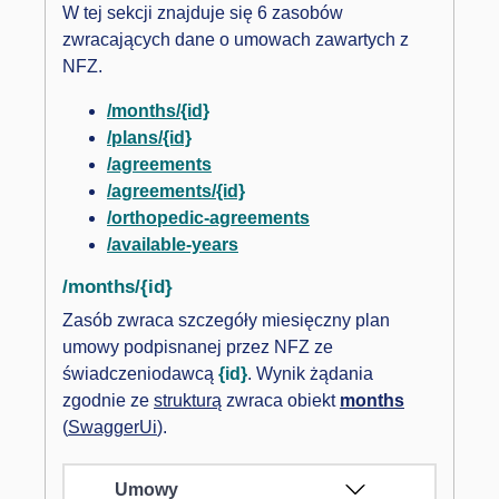
W tej sekcji znajduje się 6 zasobów
zwracających dane o umowach zawartych z
NFZ.
/months/{id}
/plans/{id}
/agreements
/agreements/{id}
/orthopedic-agreements
/available-years
/months/{id}
Zasób zwraca szczegóły miesięczny plan
umowy podpisnanej przez NFZ ze
świadczeniodawcą
{id}
. Wynik żądania
zgodnie ze
strukturą
zwraca obiekt
months
(
SwaggerUi
).
Umowy