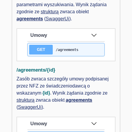
parametrami wyszukiwania. Wynik żądania
zgodnie ze
strukturą
zwraca obiekt
agreements
(
SwaggerUi
).
Umowy
GET
/agreements
/agreements/{id}
Zasób zwraca szczegóły umowy podpisanej
przez NFZ ze świadczeniodawcą o
wskazanym
{id}
. Wynik żądania zgodnie ze
strukturą
zwraca obiekt
agreements
(
SwaggerUi
).
Umowy