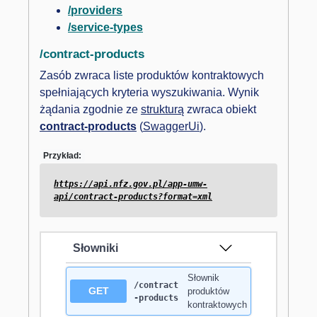
/providers
/service-types
/contract-products
Zasób zwraca liste produktów kontraktowych
spełniających kryteria wyszukiwania. Wynik
żądania zgodnie ze
strukturą
zwraca obiekt
contract-products
(
SwaggerUi
).
Przykład:
https://api.nfz.gov.pl/app-umw-
api/contract-products?format=xml
Słowniki
Słownik
/contract
GET
produktów
-products
kontraktowych