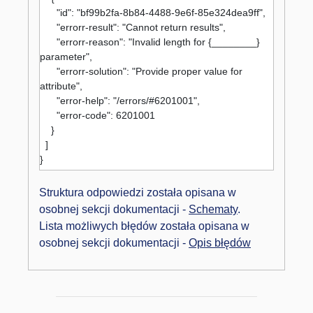
      "id": "bf99b2fa-8b84-4488-9e6f-85e324dea9ff",

      "errorr-result": "Cannot return results",

      "errorr-reason": "Invalid length for {________} 
parameter",

      "errorr-solution": "Provide proper value for 
attribute",

      "error-help": "/errors/#6201001",

      "error-code": 6201001

    }

  ]

}

Struktura odpowiedzi została opisana w
osobnej sekcji dokumentacji -
Schematy
.
Lista możliwych błędów została opisana w
osobnej sekcji dokumentacji -
Opis błędów