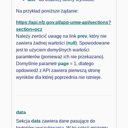
Na przykład poniższe żądanie:
https://api.nfz.gov.pl/app-umw-api/sections?
section=ocz
Należy zwrócić uwagę na link
prev
, który nie
zawiera żadnej wartości (
null
). Spowodowane
jest to użyciem domyślnych wartości
paramterów (ponieważ ich nie przekazano).
Domyślnie parametr
page
= 1, dlatego
opdowiedź z API zawiera pierwszą stronę
wyników dla której
poprzednia nie istnieje
.
data
Sekcja
data
zawiera dane pasujące do
kryteriów wyszukiwania. W tej sekcji możemy