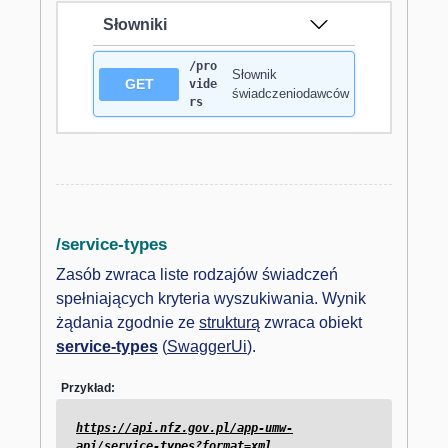
Słowniki
/pro
Słownik
GET
vide
świadczeniodawców
rs
/service-types
Zasób zwraca liste rodzajów świadczeń
spełniających kryteria wyszukiwania. Wynik
żądania zgodnie ze
strukturą
zwraca obiekt
service-types
(
SwaggerUi
).
Przykład:
https://api.nfz.gov.pl/app-umw-
api/service-types?format=xml