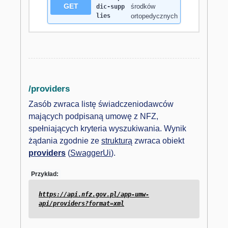
GET
środków
dic-supp
lies
ortopedycznych
/providers
Zasób zwraca listę świadczeniodawców
mających podpisaną umowę z NFZ,
spełniających kryteria wyszukiwania. Wynik
żądania zgodnie ze
strukturą
zwraca obiekt
providers
(
SwaggerUi
).
Przykład:
https://api.nfz.gov.pl/app-umw-
api/providers?format=xml