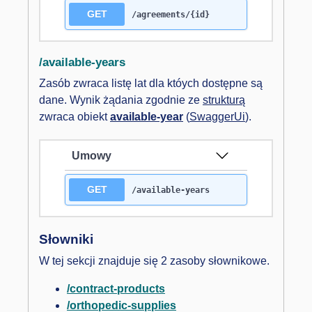
GET
/agreements/{id}
/available-years
Zasób zwraca listę lat dla któych dostępne są
dane. Wynik żądania zgodnie ze
strukturą
zwraca obiekt
available-year
(
SwaggerUi
).
Umowy
GET
/available-years
Słowniki
W tej sekcji znajduje się 2 zasoby słownikowe.
/contract-products
/orthopedic-supplies