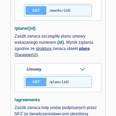
GET
/months/{id}
/plans/{id}
Zasób zwraca szczegóły planu umowy
wskazanego numerem
{id}
. Wynik żądania
zgodnie ze
strukturą
zwraca obiekt
plans
(
SwaggerUi
).
Umowy
GET
/plans/{id}
/agreements
Zasób zwraca listę umów podpisanych przez
NFZ ze świadczeniodawcami określoną